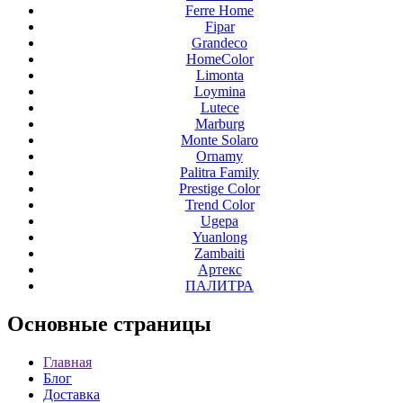
Ferre Home
Fipar
Grandeco
HomeColor
Limonta
Loymina
Lutece
Marburg
Monte Solaro
Ornamy
Palitra Family
Prestige Color
Trend Color
Ugepa
Yuanlong
Zambaiti
Артекс
ПАЛИТРА
Основные
страницы
Главная
Блог
Доставка