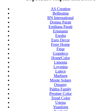
AS Creation
Bellissima
BN International
Domus Parati
Emiliana Parati
Erismann
Esedra
Euro Decor
Ferre Home
Fipar
Grandeco
HomeColor
Limonta
Loymina
Lutece
Marburg
Monte Solaro
Ornamy
Palitra Family
Prestige Color
Trend Color
Ugepa
Yuanlong