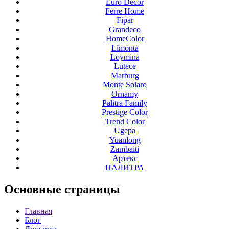
Euro Decor
Ferre Home
Fipar
Grandeco
HomeColor
Limonta
Loymina
Lutece
Marburg
Monte Solaro
Ornamy
Palitra Family
Prestige Color
Trend Color
Ugepa
Yuanlong
Zambaiti
Артекс
ПАЛИТРА
Основные
страницы
Главная
Блог