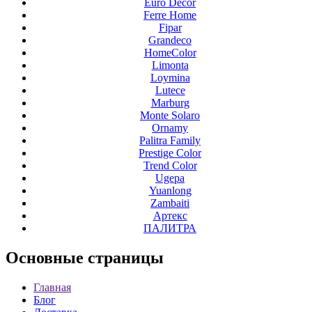
Euro Decor
Ferre Home
Fipar
Grandeco
HomeColor
Limonta
Loymina
Lutece
Marburg
Monte Solaro
Ornamy
Palitra Family
Prestige Color
Trend Color
Ugepa
Yuanlong
Zambaiti
Артекс
ПАЛИТРА
Основные
страницы
Главная
Блог