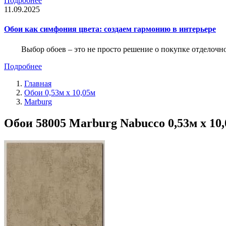
Подробнее
11.09.2025
Обои как симфония цвета: создаем гармонию в интерьере
Выбор обоев – это не просто решение о покупке отделочн
Подробнее
Главная
Обои 0,53м x 10,05м
Marburg
Обои 58005 Marburg Nabucco 0,53м x 10