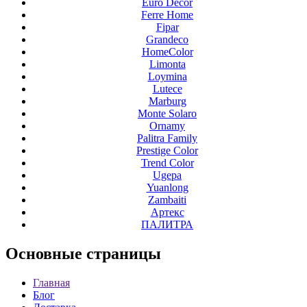
Euro Decor
Ferre Home
Fipar
Grandeco
HomeColor
Limonta
Loymina
Lutece
Marburg
Monte Solaro
Ornamy
Palitra Family
Prestige Color
Trend Color
Ugepa
Yuanlong
Zambaiti
Артекс
ПАЛИТРА
Основные
страницы
Главная
Блог