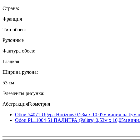
Страна:
Франция
Тип обоев:
Рулонные
Фактура обоев:
Гладкая
Ширина рулона:
53 см
Элементы рисунка:
АбстракцияГеометрия
Обои 54071 Ugepa Horizons 0,53м x 10,05м винил на бума
Обои PL11004-51 ПАЛИТРА (Palitra) 0,53м x 10,05м вини