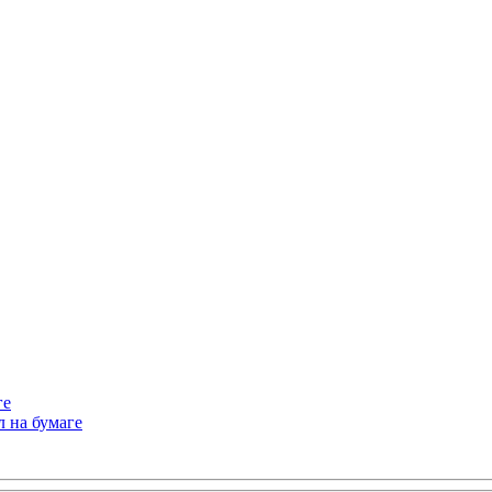
ге
л на бумаге