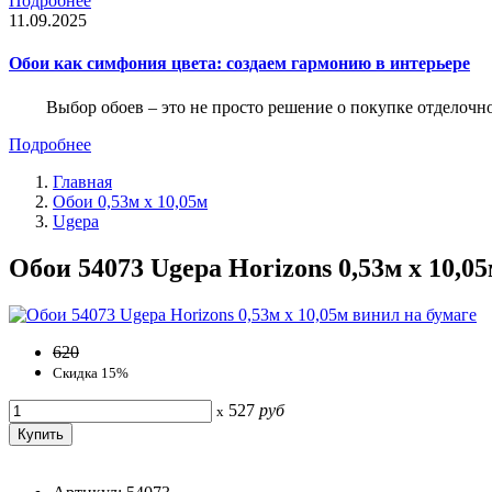
Подробнее
11.09.2025
Обои как симфония цвета: создаем гармонию в интерьере
Выбор обоев – это не просто решение о покупке отделочн
Подробнее
Главная
Обои 0,53м x 10,05м
Ugepa
Обои 54073 Ugepa Horizons 0,53м x 10,0
620
Скидка 15%
527
руб
x