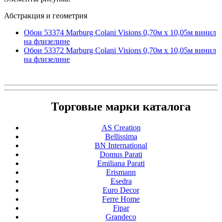
Абстракция и геометрия
Обои 53374 Marburg Colani Visions 0,70м x 10,05м винил
на флизелине
Обои 53372 Marburg Colani Visions 0,70м x 10,05м винил
на флизелине
Торговые марки каталога
AS Creation
Bellissima
BN International
Domus Parati
Emiliana Parati
Erismann
Esedra
Euro Decor
Ferre Home
Fipar
Grandeco