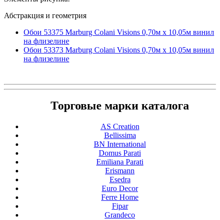
Абстракция и геометрия
Обои 53375 Marburg Colani Visions 0,70м x 10,05м винил
на флизелине
Обои 53373 Marburg Colani Visions 0,70м x 10,05м винил
на флизелине
Торговые марки каталога
AS Creation
Bellissima
BN International
Domus Parati
Emiliana Parati
Erismann
Esedra
Euro Decor
Ferre Home
Fipar
Grandeco