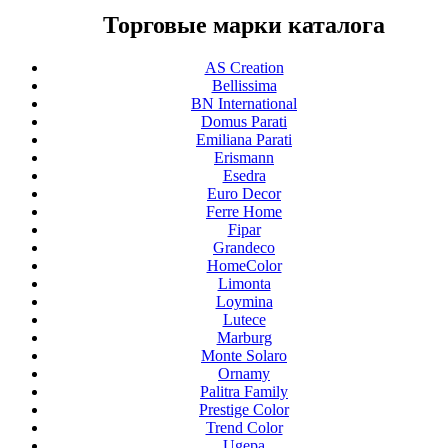
Торговые марки каталога
AS Creation
Bellissima
BN International
Domus Parati
Emiliana Parati
Erismann
Esedra
Euro Decor
Ferre Home
Fipar
Grandeco
HomeColor
Limonta
Loymina
Lutece
Marburg
Monte Solaro
Ornamy
Palitra Family
Prestige Color
Trend Color
Ugepa