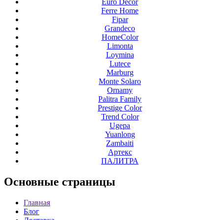
Euro Decor
Ferre Home
Fipar
Grandeco
HomeColor
Limonta
Loymina
Lutece
Marburg
Monte Solaro
Ornamy
Palitra Family
Prestige Color
Trend Color
Ugepa
Yuanlong
Zambaiti
Артекс
ПАЛИТРА
Основные
страницы
Главная
Блог