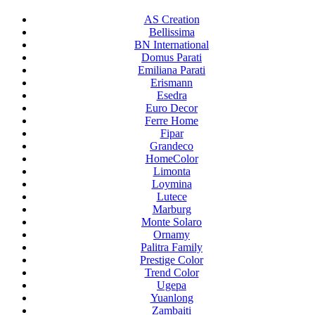
AS Creation
Bellissima
BN International
Domus Parati
Emiliana Parati
Erismann
Esedra
Euro Decor
Ferre Home
Fipar
Grandeco
HomeColor
Limonta
Loymina
Lutece
Marburg
Monte Solaro
Ornamy
Palitra Family
Prestige Color
Trend Color
Ugepa
Yuanlong
Zambaiti