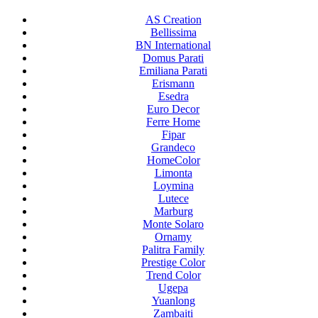
AS Creation
Bellissima
BN International
Domus Parati
Emiliana Parati
Erismann
Esedra
Euro Decor
Ferre Home
Fipar
Grandeco
HomeColor
Limonta
Loymina
Lutece
Marburg
Monte Solaro
Ornamy
Palitra Family
Prestige Color
Trend Color
Ugepa
Yuanlong
Zambaiti