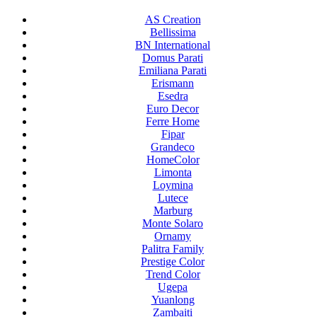
AS Creation
Bellissima
BN International
Domus Parati
Emiliana Parati
Erismann
Esedra
Euro Decor
Ferre Home
Fipar
Grandeco
HomeColor
Limonta
Loymina
Lutece
Marburg
Monte Solaro
Ornamy
Palitra Family
Prestige Color
Trend Color
Ugepa
Yuanlong
Zambaiti