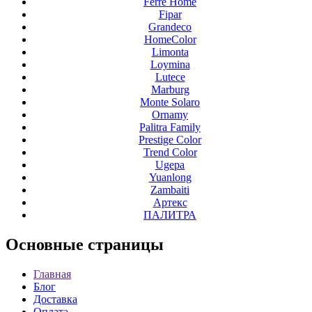
Ferre Home
Fipar
Grandeco
HomeColor
Limonta
Loymina
Lutece
Marburg
Monte Solaro
Ornamy
Palitra Family
Prestige Color
Trend Color
Ugepa
Yuanlong
Zambaiti
Артекс
ПАЛИТРА
Основные
страницы
Главная
Блог
Доставка
Оплата