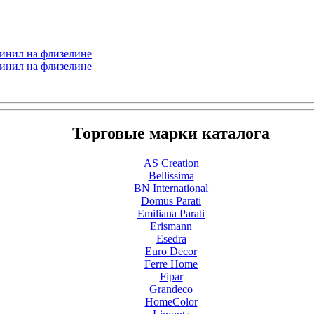
 винил на флизелине
 винил на флизелине
Торговые марки каталога
AS Creation
Bellissima
BN International
Domus Parati
Emiliana Parati
Erismann
Esedra
Euro Decor
Ferre Home
Fipar
Grandeco
HomeColor