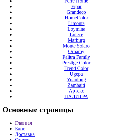
Ferre Home
Fipar
Grandeco
HomeColor
Limonta
Loymina
Lutece
Marburg
Monte Solaro
Ornamy
Palitra Family
Prestige Color
Trend Color
Ugepa
Yuanlong
Zambaiti
Артекс
ПАЛИТРА
Основные
страницы
Главная
Блог
Доставка
Оплата