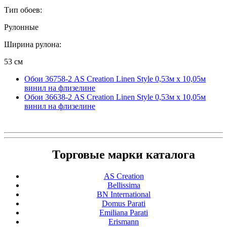
Тип обоев:
Рулонные
Ширина рулона:
53 см
Обои 36758-2 AS Creation Linen Style 0,53м x 10,05м
винил на флизелине
Обои 36638-2 AS Creation Linen Style 0,53м x 10,05м
винил на флизелине
Торговые марки каталога
AS Creation
Bellissima
BN International
Domus Parati
Emiliana Parati
Erismann