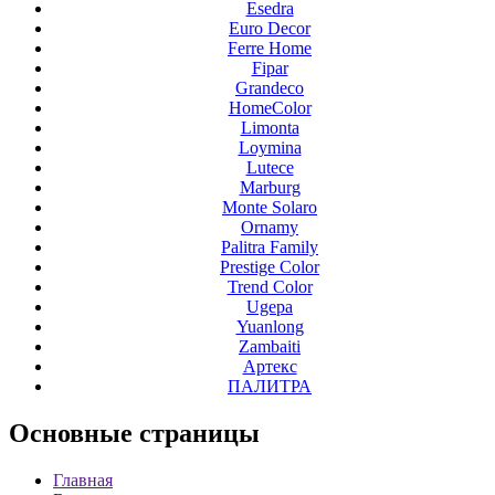
Esedra
Euro Decor
Ferre Home
Fipar
Grandeco
HomeColor
Limonta
Loymina
Lutece
Marburg
Monte Solaro
Ornamy
Palitra Family
Prestige Color
Trend Color
Ugepa
Yuanlong
Zambaiti
Артекс
ПАЛИТРА
Основные
страницы
Главная