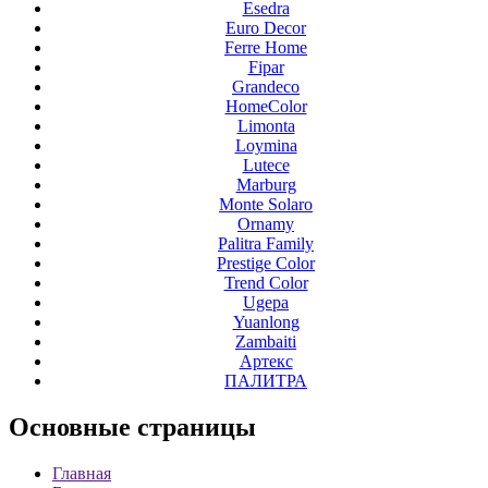
Esedra
Euro Decor
Ferre Home
Fipar
Grandeco
HomeColor
Limonta
Loymina
Lutece
Marburg
Monte Solaro
Ornamy
Palitra Family
Prestige Color
Trend Color
Ugepa
Yuanlong
Zambaiti
Артекс
ПАЛИТРА
Основные
страницы
Главная