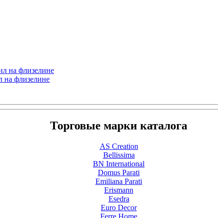
нил на флизелине
ил на флизелине
Торговые марки каталога
AS Creation
Bellissima
BN International
Domus Parati
Emiliana Parati
Erismann
Esedra
Euro Decor
Ferre Home