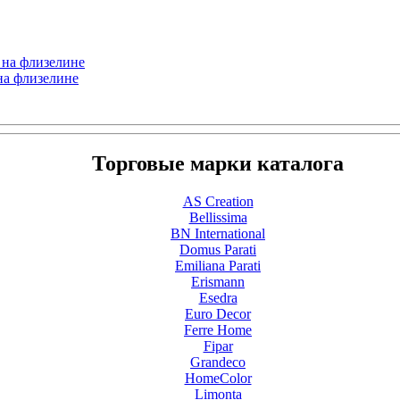
 на флизелине
на флизелине
Торговые марки каталога
AS Creation
Bellissima
BN International
Domus Parati
Emiliana Parati
Erismann
Esedra
Euro Decor
Ferre Home
Fipar
Grandeco
HomeColor
Limonta