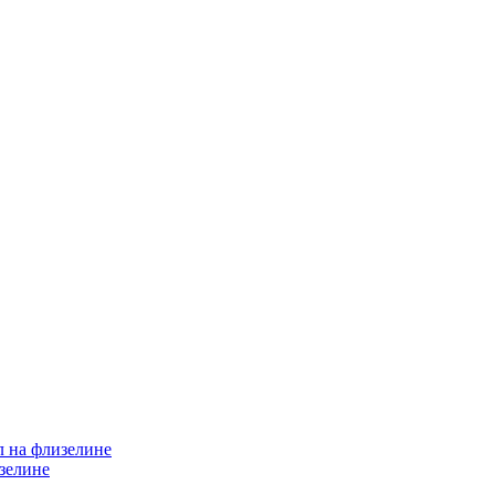
л на флизелине
изелине