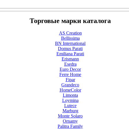
Торговые марки каталога
AS Creation
Bellissima
BN International
Domus Parati
Emiliana Parati
Erismann
Esedra
Euro Decor
Ferre Home
Fipar
Grandeco
HomeColor
Limonta
Loymina
Lutece
Marburg
Monte Solaro
Ornamy
Palitra Family