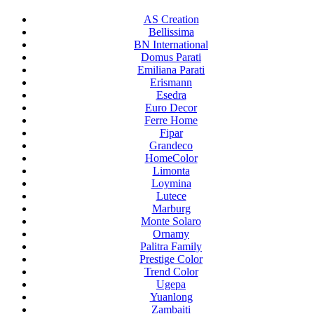
AS Creation
Bellissima
BN International
Domus Parati
Emiliana Parati
Erismann
Esedra
Euro Decor
Ferre Home
Fipar
Grandeco
HomeColor
Limonta
Loymina
Lutece
Marburg
Monte Solaro
Ornamy
Palitra Family
Prestige Color
Trend Color
Ugepa
Yuanlong
Zambaiti