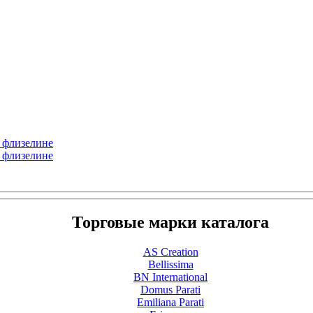
а флизелине
а флизелине
Торговые марки каталога
AS Creation
Bellissima
BN International
Domus Parati
Emiliana Parati