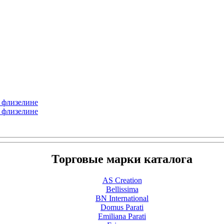
а флизелине
а флизелине
Торговые марки каталога
AS Creation
Bellissima
BN International
Domus Parati
Emiliana Parati