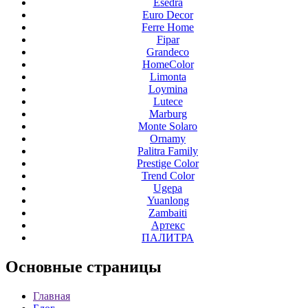
Esedra
Euro Decor
Ferre Home
Fipar
Grandeco
HomeColor
Limonta
Loymina
Lutece
Marburg
Monte Solaro
Ornamy
Palitra Family
Prestige Color
Trend Color
Ugepa
Yuanlong
Zambaiti
Артекс
ПАЛИТРА
Основные
страницы
Главная