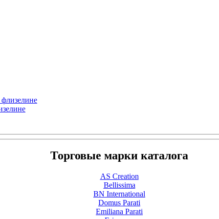
а флизелине
изелине
Торговые марки каталога
AS Creation
Bellissima
BN International
Domus Parati
Emiliana Parati