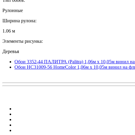
Тип обоев:
Рулонные
Ширина рулона:
1.06 м
Элементы рисунка:
Деревья
Обои 3352-44 ПАЛИТРА (Palitra) 1,06м х 10,05м винил н
Обои HC31009-56 HomeColor 1,06м х 10,05м винил на фл