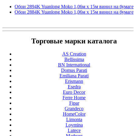
Обои 2894K Yuanlong Moko 1,06м x 15м винил на бумаге
Обои 2884K Yuanlong Moko 1,06м x 15м винил на бумаге
Торговые марки каталога
AS Creation
Bellissima
BN International
Domus Parati
Emiliana Parati
Erismann
Esedra
Euro Decor
Ferre Home
Fipar
Grandeco
HomeColor
Limonta
Loymina
Lutece
Marburg