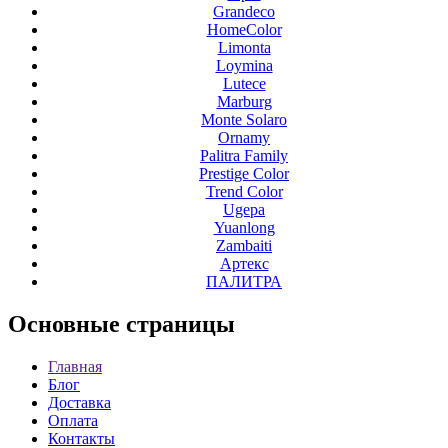
Grandeco
HomeColor
Limonta
Loymina
Lutece
Marburg
Monte Solaro
Ornamy
Palitra Family
Prestige Color
Trend Color
Ugepa
Yuanlong
Zambaiti
Артекс
ПАЛИТРА
Основные
страницы
Главная
Блог
Доставка
Оплата
Контакты