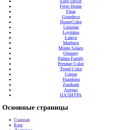
Euro Decor
Ferre Home
Fipar
Grandeco
HomeColor
Limonta
Loymina
Lutece
Marburg
Monte Solaro
Ornamy
Palitra Family
Prestige Color
Trend Color
Ugepa
Yuanlong
Zambaiti
Артекс
ПАЛИТРА
Основные
страницы
Главная
Блог