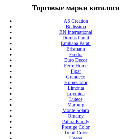
Торговые марки каталога
AS Creation
Bellissima
BN International
Domus Parati
Emiliana Parati
Erismann
Esedra
Euro Decor
Ferre Home
Fipar
Grandeco
HomeColor
Limonta
Loymina
Lutece
Marburg
Monte Solaro
Ornamy
Palitra Family
Prestige Color
Trend Color
Ugepa