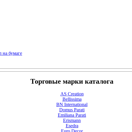
л на бумаге
Торговые марки каталога
AS Creation
Bellissima
BN International
Domus Parati
Emiliana Parati
Erismann
Esedra
Euro Decor