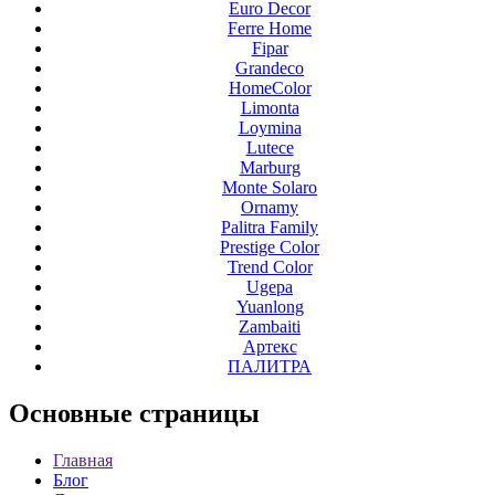
Euro Decor
Ferre Home
Fipar
Grandeco
HomeColor
Limonta
Loymina
Lutece
Marburg
Monte Solaro
Ornamy
Palitra Family
Prestige Color
Trend Color
Ugepa
Yuanlong
Zambaiti
Артекс
ПАЛИТРА
Основные
страницы
Главная
Блог