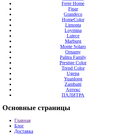
Ferre Home
Fipar
Grandeco
HomeColor
Limonta
Loymina
Lutece
Marburg
Monte Solaro
Ornamy
Palitra Family
Prestige Color
Trend Color
Ugepa
Yuanlong
Zambaiti
Артекс
ПАЛИТРА
Основные
страницы
Главная
Блог
Доставка