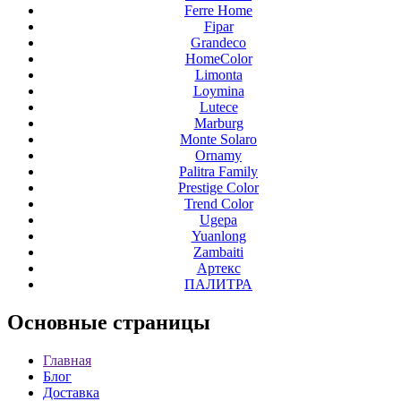
Ferre Home
Fipar
Grandeco
HomeColor
Limonta
Loymina
Lutece
Marburg
Monte Solaro
Ornamy
Palitra Family
Prestige Color
Trend Color
Ugepa
Yuanlong
Zambaiti
Артекс
ПАЛИТРА
Основные
страницы
Главная
Блог
Доставка