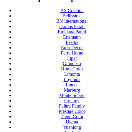
AS Creation
Bellissima
BN International
Domus Parati
Emiliana Parati
Erismann
Esedra
Euro Decor
Ferre Home
Fipar
Grandeco
HomeColor
Limonta
Loymina
Lutece
Marburg
Monte Solaro
Ornamy
Palitra Family
Prestige Color
Trend Color
Ugepa
Yuanlong