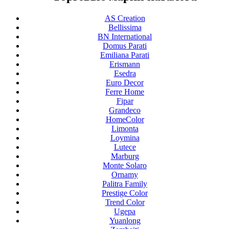
AS Creation
Bellissima
BN International
Domus Parati
Emiliana Parati
Erismann
Esedra
Euro Decor
Ferre Home
Fipar
Grandeco
HomeColor
Limonta
Loymina
Lutece
Marburg
Monte Solaro
Ornamy
Palitra Family
Prestige Color
Trend Color
Ugepa
Yuanlong