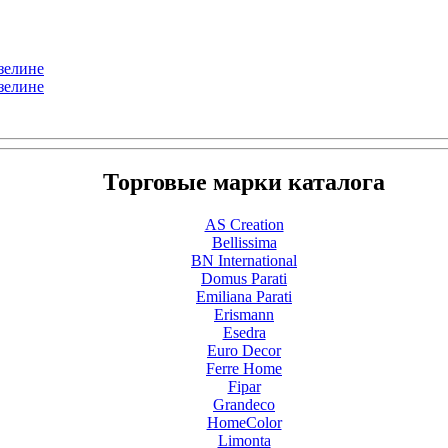
изелине
изелине
Торговые марки каталога
AS Creation
Bellissima
BN International
Domus Parati
Emiliana Parati
Erismann
Esedra
Euro Decor
Ferre Home
Fipar
Grandeco
HomeColor
Limonta