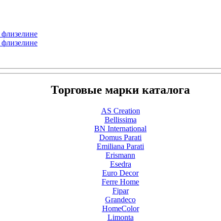
а флизелине
а флизелине
Торговые марки каталога
AS Creation
Bellissima
BN International
Domus Parati
Emiliana Parati
Erismann
Esedra
Euro Decor
Ferre Home
Fipar
Grandeco
HomeColor
Limonta