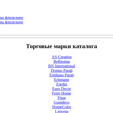
 на флизелине
 на флизелине
Торговые марки каталога
AS Creation
Bellissima
BN International
Domus Parati
Emiliana Parati
Erismann
Esedra
Euro Decor
Ferre Home
Fipar
Grandeco
HomeColor
Limonta