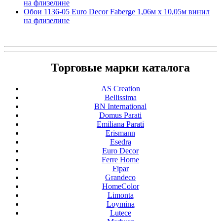
на флизелине
Обои 1136-05 Euro Decor Faberge 1,06м х 10,05м винил
на флизелине
Торговые марки каталога
AS Creation
Bellissima
BN International
Domus Parati
Emiliana Parati
Erismann
Esedra
Euro Decor
Ferre Home
Fipar
Grandeco
HomeColor
Limonta
Loymina
Lutece