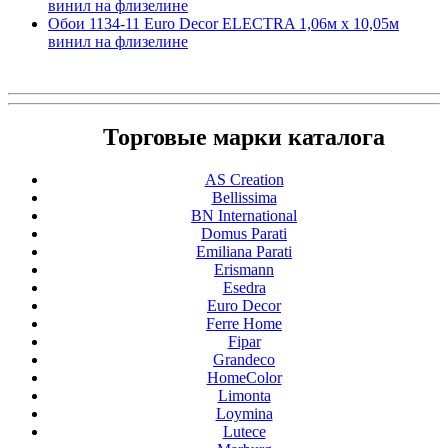
винил на флизелине
Обои 1134-11 Euro Decor ELECTRA 1,06м х 10,05м
винил на флизелине
Торговые марки каталога
AS Creation
Bellissima
BN International
Domus Parati
Emiliana Parati
Erismann
Esedra
Euro Decor
Ferre Home
Fipar
Grandeco
HomeColor
Limonta
Loymina
Lutece