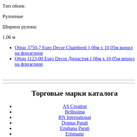
Тип обоев:
Рулонные
Ширина рулона:
1.06 м
Обои 3750-7 Euro Decor Chambord 1,06м х 10,05м винил
на флизелине
Обои 1123-00 Euro Decor Династия 1,06м х 10,05м винил
на флизелине
Торговые марки каталога
AS Creation
Bellissima
BN International
Domus Parati
Emiliana Parati
Erismann