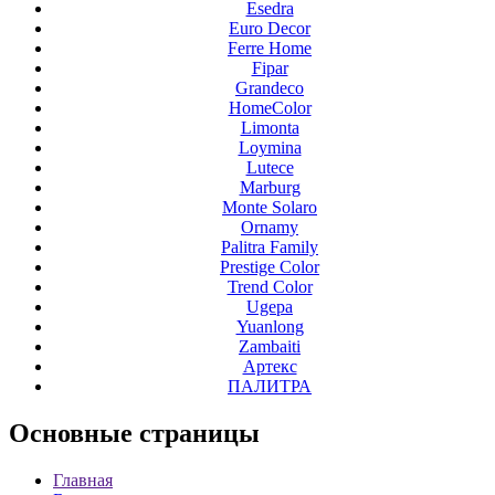
Esedra
Euro Decor
Ferre Home
Fipar
Grandeco
HomeColor
Limonta
Loymina
Lutece
Marburg
Monte Solaro
Ornamy
Palitra Family
Prestige Color
Trend Color
Ugepa
Yuanlong
Zambaiti
Артекс
ПАЛИТРА
Основные
страницы
Главная