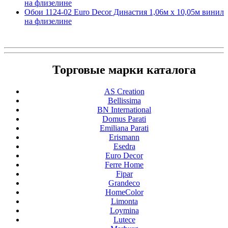
на флизелине
Обои 1124-02 Euro Decor Династия 1,06м х 10,05м винил
на флизелине
Торговые марки каталога
AS Creation
Bellissima
BN International
Domus Parati
Emiliana Parati
Erismann
Esedra
Euro Decor
Ferre Home
Fipar
Grandeco
HomeColor
Limonta
Loymina
Lutece