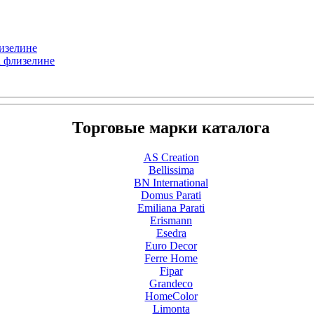
лизелине
а флизелине
Торговые марки каталога
AS Creation
Bellissima
BN International
Domus Parati
Emiliana Parati
Erismann
Esedra
Euro Decor
Ferre Home
Fipar
Grandeco
HomeColor
Limonta