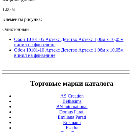
1.06 м
Элементы рисунка:
Однотонный
Обои 10101-05 Артекс Детство Артекс 1,06м х 10,05м
винил на флизелине
Обои 10101-10 Артекс Детство Артекс 1,06м х 10,05м
винил на флизелине
Торговые марки каталога
AS Creation
Bellissima
BN International
Domus Parati
Emiliana Parati
Erismann
Esedra