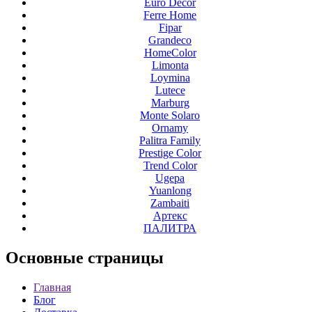
Euro Decor
Ferre Home
Fipar
Grandeco
HomeColor
Limonta
Loymina
Lutece
Marburg
Monte Solaro
Ornamy
Palitra Family
Prestige Color
Trend Color
Ugepa
Yuanlong
Zambaiti
Артекс
ПАЛИТРА
Основные
страницы
Главная
Блог